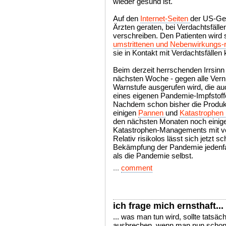
wieder gesund ist.
Auf den
Internet-Seiten
der US-Ge
Ärzten geraten, bei Verdachtsfälle
verschreiben. Den Patienten wird
umstrittenen und Nebenwirkungs
sie in Kontakt mit Verdachtsfällen
Beim derzeit herrschenden Irrsinn 
nächsten Woche - gegen alle Vern
Warnstufe ausgerufen wird, die au
eines eigenen Pandemie-Impfstoff
Nachdem schon bisher die Produkt
einigen
Pannen
und
Katastrophen
den nächsten Monaten noch einig
Katastrophen-Managements mit ve
Relativ risikolos lässt sich jetzt 
Bekämpfung der Pandemie jedenfall
als die Pandemie selbst.
...
comment
ich frage mich ernsthaft...
... was man tun wird, sollte tatsä
ausbrechen. wenn man nun schon s