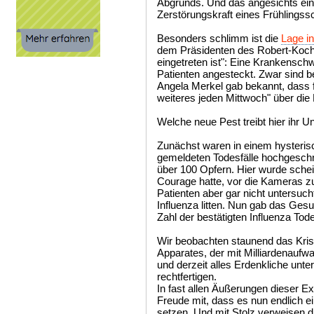
Abgrunds. Und das angesichts eine
Zerstörungskraft eines Frühlingss
Besonders schlimm ist die
Lage i
dem Präsidenten des Robert-Koch-I
eingetreten ist": Eine Krankensch
Patienten angesteckt. Zwar sind b
Angela Merkel gab bekannt, dass f
weiteres jeden Mittwoch" über di
Welche neue Pest treibt hier ihr 
Zunächst waren in einem hysteris
gemeldeten Todesfälle hochgeschnel
über 100 Opfern. Hier wurde schein
Courage hatte, vor die Kameras zu
Patienten aber gar nicht untersuch
Influenza litten. Nun gab das Ges
Zahl der bestätigten Influenza Todes
Wir beobachten staunend das Kri
Apparates, der mit Milliardenaufwa
und derzeit alles Erdenkliche unt
rechtfertigen.
In fast allen Äußerungen dieser E
Freude mit, dass es nun endlich e
setzen. Und mit Stolz verweisen di