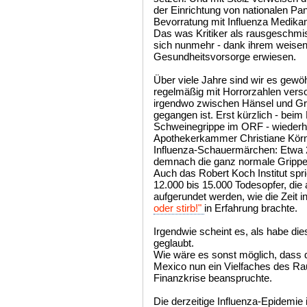
der Einrichtung von nationalen P
Bevorratung mit Influenza Medik
Das was Kritiker als rausgeschmi
sich nunmehr - dank ihrem weisen R
Gesundheitsvorsorge erwiesen.
Über viele Jahre sind wir es gewö
regelmäßig mit Horrorzahlen vers
irgendwo zwischen Hänsel und Gret
gegangen ist. Erst kürzlich - be
Schweinegrippe im ORF - wiederhol
Apothekerkammer Christiane Körn
Influenza-Schauermärchen: Etwa 2
demnach die ganz normale Grippe i
Auch das Robert Koch Institut spri
12.000 bis 15.000 Todesopfer, die
aufgerundet werden, wie die Zeit 
oder stirb!"
in Erfahrung brachte.
Irgendwie scheint es, als habe di
geglaubt.
Wie wäre es sonst möglich, dass d
Mexico nun ein Vielfaches des R
Finanzkrise beanspruchte.
Die derzeitige Influenza-Epidemie 