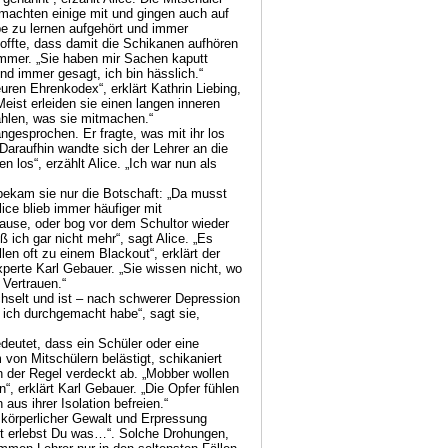
machten einige mit und gingen auch auf
abe zu lernen aufgehört und immer
offte, dass damit die Schikanen aufhören
mmer. „Sie haben mir Sachen kaputt
nd immer gesagt, ich bin hässlich.“
en Ehrenkodex“, erklärt Kathrin Liebing,
Meist erleiden sie einen langen inneren
ählen, was sie mitmachen.“
ngesprochen. Er fragte, was mit ihr los
 Daraufhin wandte sich der Lehrer an die
n los“, erzählt Alice. „Ich war nun als
 bekam sie nur die Botschaft: „Da musst
ice blieb immer häufiger mit
use, oder bog vor dem Schultor wieder
ß ich gar nicht mehr“, sagt Alice. „Es
en oft zu einem Blackout“, erklärt der
perte Karl Gebauer. „Sie wissen nicht, wo
 Vertrauen.“
chselt und ist – nach schwerer Depression
 ich durchgemacht habe“, sagt sie,
deutet, dass ein Schüler oder eine
 von Mitschülern belästigt, schikaniert
n der Regel verdeckt ab. „Mobber wollen
“, erklärt Karl Gebauer. „Die Opfer fühlen
 aus ihrer Isolation befreien.“
 körperlicher Gewalt und Erpressung
st erlebst Du was…“. Solche Drohungen,