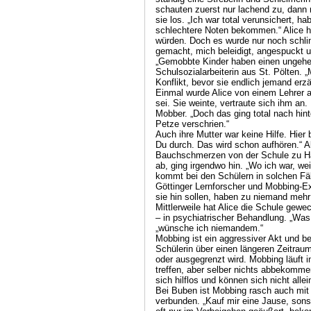
schauten zuerst nur lachend zu, dann 
sie los. „Ich war total verunsichert, h
schlechtere Noten bekommen.“ Alice h
würden. Doch es wurde nur noch schli
gemacht, mich beleidigt, angespuckt u
„Gemobbte Kinder haben einen ungeheur
Schulsozialarbeiterin aus St. Pölten. „
Konflikt, bevor sie endlich jemand erz
Einmal wurde Alice von einem Lehrer a
sei. Sie weinte, vertraute sich ihm an.
Mobber. „Doch das ging total nach hinte
Petze verschrien.“
Auch ihre Mutter war keine Hilfe. Hier
Du durch. Das wird schon aufhören.“ Al
Bauchschmerzen von der Schule zu Ha
ab, ging irgendwo hin. „Wo ich war, wei
kommt bei den Schülern in solchen Fäll
Göttinger Lernforscher und Mobbing-Ex
sie hin sollen, haben zu niemand mehr
Mittlerweile hat Alice die Schule gewe
– in psychiatrischer Behandlung. „Was
„wünsche ich niemandem.“
Mobbing ist ein aggressiver Akt und be
Schülerin über einen längeren Zeitraum
oder ausgegrenzt wird. Mobbing läuft i
treffen, aber selber nichts abbekommen
sich hilflos und können sich nicht allein
Bei Buben ist Mobbing rasch auch mit
verbunden. „Kauf mir eine Jause, son