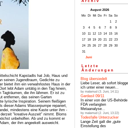
Archiv
August 2026
Mo
Di
Mi
Do
Fr
Sa
So
1
2
3
4
5
6
7
8
9
10
11
12
13
14
15
16
17
18
19
20
21
22
23
24
25
26
27
28
29
30
31
Juni
Letzte
Änderungen
ittelschicht Kapstadts hat Job, Haus und
Blog übersiedelt
h an seinen Jugendtraum, Gedichte zu
Liebe Leser, ab sofort blogg
r bietet ihm ein verwahrlostes Haus in der
ich unter einer neuen...
ort lebt Adam untätig in den Tag hinein,
by malamud (3. Juni, 14:11)
n Tagträumen, die ihn lähmen. Er ist zu
Gardasil 09/11
ut entfernen, das seinen Garten
In einer von der US-Behörde
te lyrische Inspiration. Seinem fleißigen
FDA verlangten
ls dieser Adams Wasserpumpe repariert,
Metaanalyse...
andei, mindestens eine Kaste unter ihm -
by malamud (2. Juni, 13:22)
 derzeit "kreative Auszeit" nimmt. Bloms
Todesfalle Unterzucker
öchst unbeholfen. Ab und zu kommt er
Lange Zeit galt die „gute
 Adam, der ihm angeekelt ausweicht.
Einstellung des