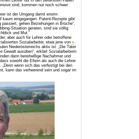
mmen Lehrer nur in den seltensten Fällen
efensive sind, kommen nur noch schwer
hrer ist der Umgang damit enorm
auf kaum eingegangen. Patent-Rezepte gibt
g passiert, gehen Beziehungen in Brüche“,
bing-Situation geraten, sind sie völlig
rchblick und Mut.“
der, aber auch für Lehrer oder betroffene
ialisierten Sozialarbeiter, etwa jene von
x-
ulen Niederösterreichs aktiv ist. „Die Täter
e Gewalt ausüben“, erklärt Sozialarbeiterin
finden dann bereitwillige Nachahmer und
, dass sowohl die Eltern als auch die Lehrer
. „Denn wenn sich das verfestigt bei den
t, kann das verheerend sein und sogar im