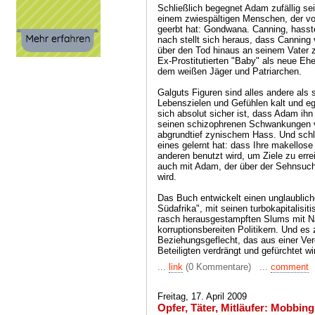
Schließlich begegnet Adam zufällig s
einem zwiespältigen Menschen, der vo
geerbt hat: Gondwana. Canning, hasste
nach stellt sich heraus, dass Canning v
über den Tod hinaus an seinem Vater 
Ex-Prostitutierten "Baby" als neue Eh
dem weißen Jäger und Patriarchen.
Galguts Figuren sind alles andere als 
Lebenszielen und Gefühlen kalt und ego
sich absolut sicher ist, dass Adam ihn
seinen schizophrenen Schwankungen v
abgrundtief zynischem Hass. Und schli
eines gelernt hat: dass Ihre makellose
anderen benutzt wird, um Ziele zu erre
auch mit Adam, der über der Sehnsuch
wird.
Das Buch entwickelt einen unglaubliche
Südafrika", mit seinen turbokapitalis
rasch herausgestampften Slums mit Na
korruptionsbereiten Politikern. Und es 
Beziehungsgeflecht, das aus einer Ver
Beteiligten verdrängt und gefürchtet wi
...
link
(0 Kommentare) ...
comment
Freitag, 17. April 2009
Opfer, Täter, Mitläufer: Mobbing