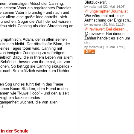
Blutzuckers“...
einem ehemaligen Mitschüler Canning,
by malamud (22. Mai, 14:05)
n seinem Vater ein regelrechtes Paradies
@ ungeimpfter Journalist
 seinen Vater inbrünstig - und nach und
Wie wärs mal mit einer
or allem eine große Idee antreibt: sich
Auffrischung der Englisch...
zu rächen. Sogar die Wahl der schwarzen
by reviewer (20. Mai, 11:19)
efrau sieht Canning als eine Abrechnung an
@ reviewer: Bei diesen...
@ reviewer: Bei diesen
Zahlen handelt es sich um
sympathisch. Adam, der in allen seinen
die...
istisch bleibt. Der rätselhafte Blom, der
by malamud (19. Mai, 17:03)
 eines Tages töten wird. Canning mit
on innigster Zuneigung zu sofortigem
eßlich Baby, die in Ihrem Leben vor allem
 Schönheit besser von ihr selbst, als von
ichen. So betrügt sie Canning skrupellos -
t nach Sex plötzlich wieder zum Dichter
n Sog und es führt tief in das "neue
itischen Boom-Städten, dem Elend in den
men wie "Nuwe Hoop" - und den allzeit
zeigt ein faszinierendes
gangenheit wuchert, die von allen
rd.
 in der Schule