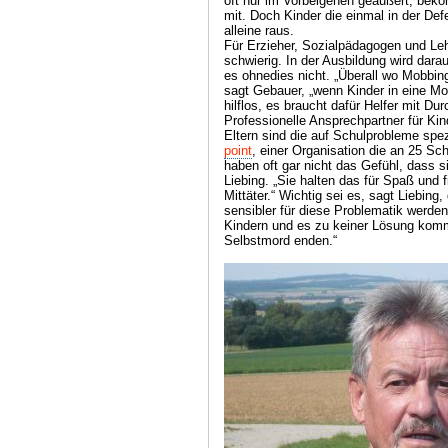
oft nur im Vorbeigehen geäußert, beko
mit. Doch Kinder die einmal in der D
alleine raus.
Für Erzieher, Sozialpädagogen und Le
schwierig. In der Ausbildung wird dar
es ohnedies nicht. „Überall wo Mobbin
sagt Gebauer, „wenn Kinder in eine Mob
hilflos, es braucht dafür Helfer mit Du
Professionelle Ansprechpartner für Kin
Eltern sind die auf Schulprobleme spez
point
, einer Organisation die an 25 Sch
haben oft gar nicht das Gefühl, dass si
Liebing. „Sie halten das für Spaß und 
Mittäter.“ Wichtig sei es, sagt Liebing
sensibler für diese Problematik werden
Kindern und es zu keiner Lösung komm
Selbstmord enden.“